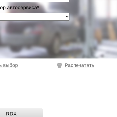
ор автосервиса*
ь выбор
Распечатать
RDX