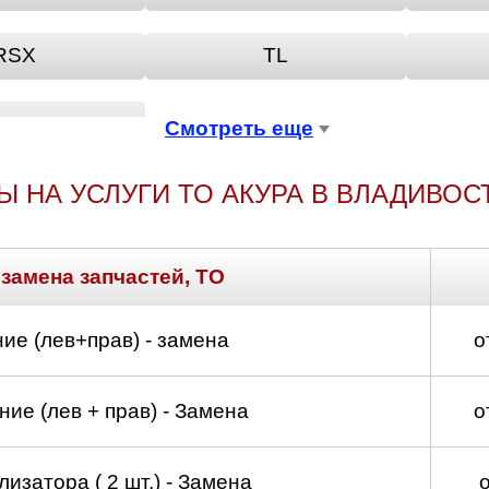
RSX
TL
ZDX
Смотреть еще
Ы НА УСЛУГИ ТО АКУРА В ВЛАДИВОС
 замена запчастей, ТО
ие (лев+прав) - замена
о
ие (лев + прав) - Замена
о
изатора ( 2 шт.) - Замена