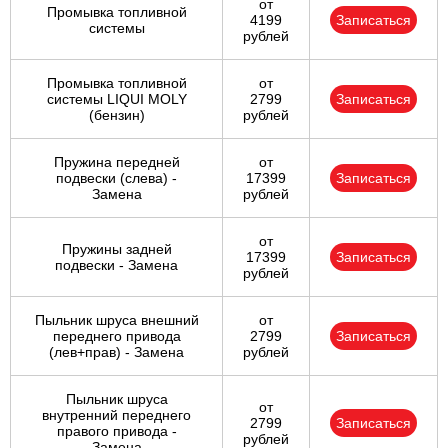
от
Промывка топливной
4199
Записаться
системы
рублей
Промывка топливной
от
системы LIQUI MOLY
2799
Записаться
(бензин)
рублей
Пружина передней
от
подвески (слева) -
17399
Записаться
Замена
рублей
от
Пружины задней
17399
Записаться
подвески - Замена
рублей
Пыльник шруса внешний
от
переднего привода
2799
Записаться
(лев+прав) - Замена
рублей
Пыльник шруса
от
внутренний переднего
2799
Записаться
правого привода -
рублей
Замена