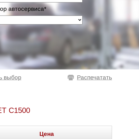
ор автосервиса*
ь выбор
Распечатать
T C1500
Цена