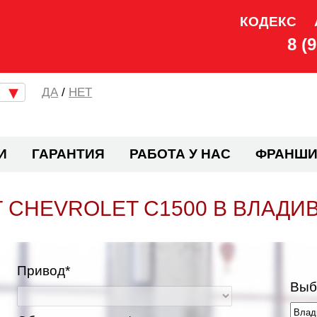
КОДЕКС
8 (
/
НЕТ
И
ГАРАНТИЯ
РАБОТА У НАС
ФРАНШИ
 CHEVROLET C1500 В ВЛАДИ
Привод*
Выб