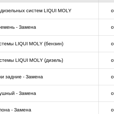
 дизельных систем LIQUI MOLY
о
емень - Замена
о
стемы LIQUI MOLY (бензин)
о
стемы LIQUI MOLY (дизель)
о
и задние - Замена
о
ушный - Замена
о
лона - Замена
о