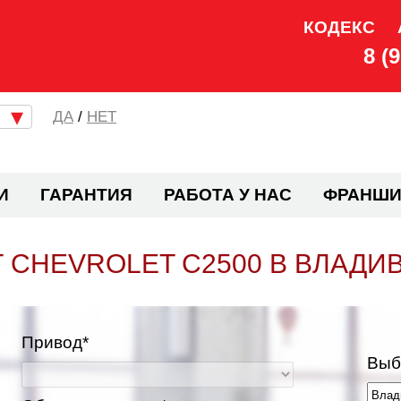
КОДЕКС
8 (
/
НЕТ
И
ГАРАНТИЯ
РАБОТА У НАС
ФРАНШИ
 CHEVROLET C2500 В ВЛАДИ
Привод*
Выб