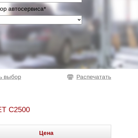
ор автосервиса*
ь выбор
Распечатать
T C2500
Цена