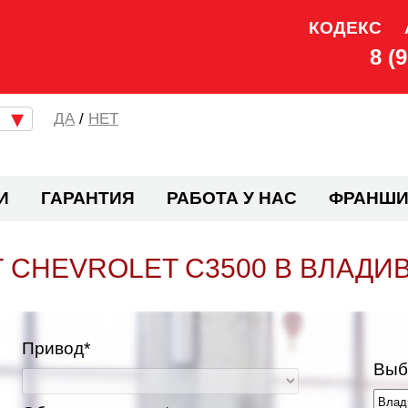
КОДЕКС
8 (
/
НЕТ
И
ГАРАНТИЯ
РАБОТА У НАС
ФРАНШИ
 CHEVROLET C3500 В ВЛАДИ
Привод*
Выб