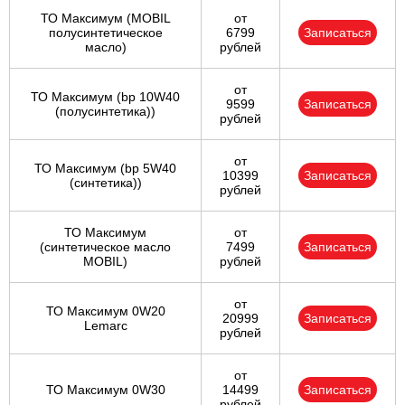
ТО Максимум (MOBIL
от
полуcинтетическое
6799
Записаться
масло)
рублей
от
ТО Максимум (bp 10W40
9599
Записаться
(полусинтетика))
рублей
от
ТО Максимум (bp 5W40
10399
Записаться
(синтетика))
рублей
ТО Максимум
от
(cинтетическое масло
7499
Записаться
MOBIL)
рублей
от
ТО Максимум 0W20
20999
Записаться
Lemarc
рублей
от
ТО Максимум 0W30
14499
Записаться
рублей