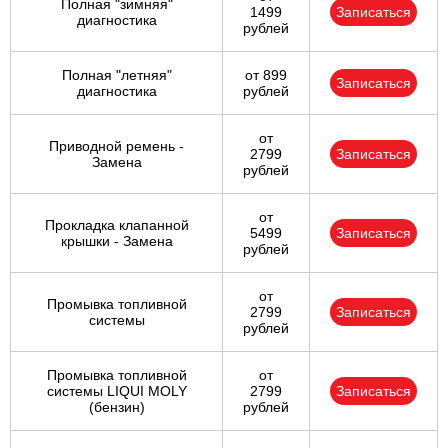
Полная "зимняя"
1499
Записаться
диагностика
рублей
Полная "летняя"
от 899
Записаться
диагностика
рублей
от
Приводной ремень -
2799
Записаться
Замена
рублей
от
Прокладка клапанной
5499
Записаться
крышки - Замена
рублей
от
Промывка топливной
2799
Записаться
системы
рублей
Промывка топливной
от
системы LIQUI MOLY
2799
Записаться
(бензин)
рублей