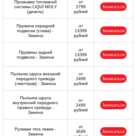
Промывка топливной
от
системы LIQUI MOLY
2799
Записаться
(дизель)
рублей
Пружина передней
от
подвески (слева) -
13399
Записаться
Замена
рублей
от
Пружины задней
13399
Записаться
подвески - Замена
рублей
Пыльник шруса внешний
от
переднего привода
2499
Записаться
(лев+прав) - Замена
рублей
Пыльник шруса
от
внутренний переднего
2499
Записаться
правого привода -
рублей
Замена
от
Рулевая тяга левая -
3599
Записаться
Замена