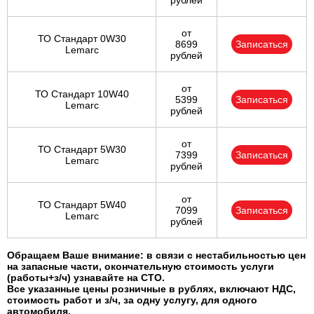
рублей
от
ТО Стандарт 0W30
8699
Записаться
Lemarc
рублей
от
ТО Стандарт 10W40
5399
Записаться
Lemarc
рублей
от
ТО Стандарт 5W30
7399
Записаться
Lemarc
рублей
от
ТО Стандарт 5W40
7099
Записаться
Lemarc
рублей
Обращаем Ваше внимание: в связи с нестабильностью цен
на запасные части, окончательную стоимость услуги
(работы+з/ч) узнавайте на СТО.
Все указанные цены розничные в рублях, включают НДС,
стоимость работ и з/ч, за одну услугу, для одного
автомобиля.