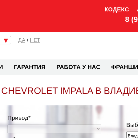
КОДЕКС
8 (
/
НЕТ
И
ГАРАНТИЯ
РАБОТА У НАС
ФРАНШИ
CHEVROLET IMPALA В ВЛАД
Привод*
Выб