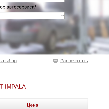
ор автосервиса*
ь выбор
Распечатать
 IMPALA
Цена