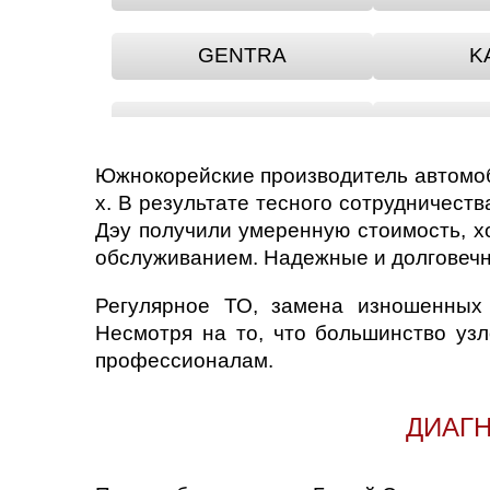
GENTRA
K
LACETTI
L
Южнокорейские производитель автомоб
MUSSO
N
х. В результате тесного сотрудничест
Дэу получили умеренную стоимость, 
обслуживанием. Надежные и долговечн
PRINCE
RE
Регулярное ТО, замена изношенных 
TOSCA
Несмотря на то, что большинство уз
профессионалам.
ДИАГ