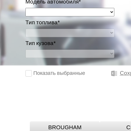
Модель автомобиля*
Тип топлива*
Тип кузова*
Сох
Показать выбранные
BROUGHAM
C