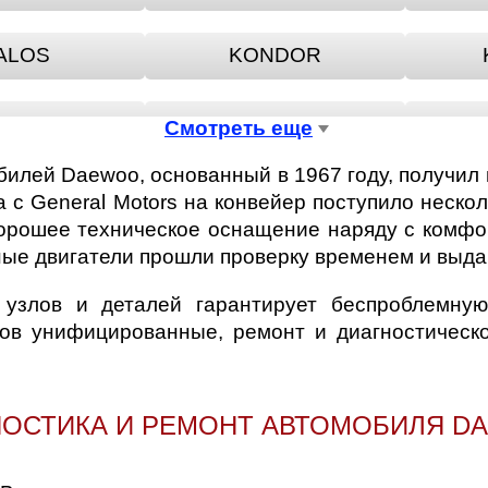
ALOS
KONDOR
ANOS
LEMANS
Смотреть еще
илей Daewoo, основанный в 1967 году, получил 
EXIA
NUBIRA
ва с General Motors на конвейер поступило нес
хорошее техническое оснащение наряду с комфо
ые двигатели прошли проверку временем и выд
XTON
REZZO
узлов и деталей гарантирует беспроблемну
лов унифицированные, ремонт и диагностическ
НОСТИКА И РЕМОНТ АВТОМОБИЛЯ D