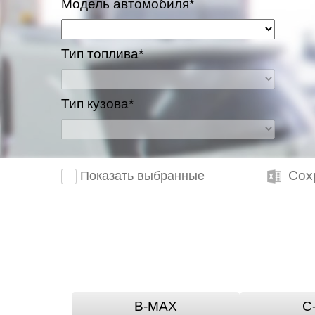
Модель автомобиля*
Тип топлива*
Тип кузова*
Сох
Показать выбранные
B-MAX
C