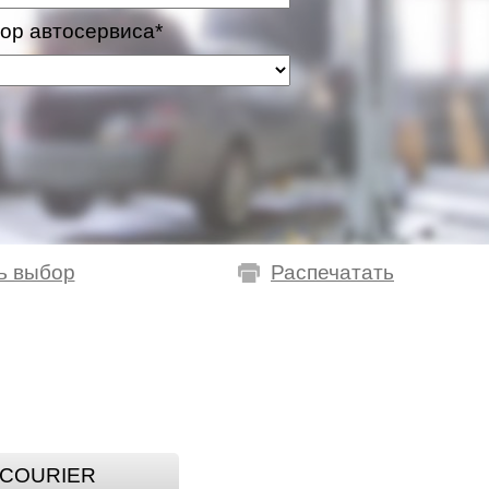
ор автосервиса*
ь выбор
Распечатать
COURIER