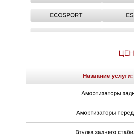
ECOSPORT
ES
FOCUS
F
ЦЕН
GT
MONDEO
O
Название услуги:
RANGER
S
Амортизаторы задн
STREET
TO
Амортизаторы передн
Втулка заднего стабил