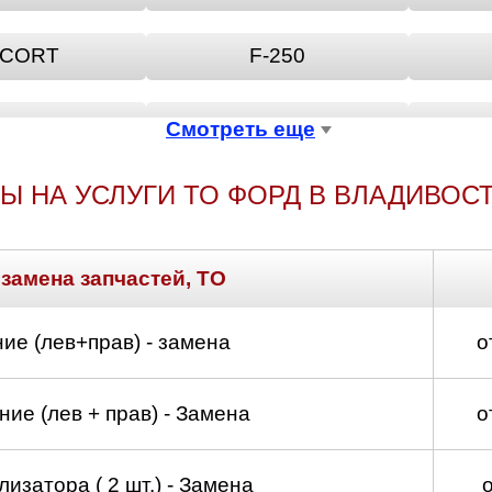
CORT
F-250
USION
GALAXY
Смотреть еще
Ы НА УСЛУГИ ТО ФОРД В ВЛАДИВОС
KA
KUGA
RION
P
 замена запчастей, ТО
-MAX
SCORPIO
ие (лев+прав) - замена
о
URNEO
TRANSIT
ие (лев + прав) - Замена
о
изатора ( 2 шт.) - Замена