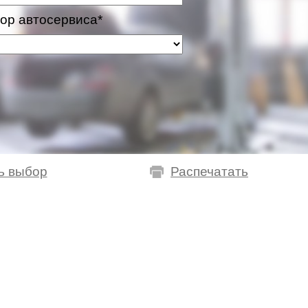
ор автосервиса*
ь выбор
Распечатать