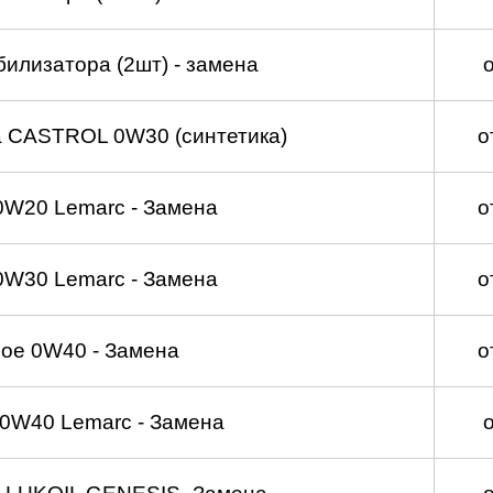
билизатора (2шт) - замена
а CASTROL 0W30 (синтетика)
о
0W20 Lemarc - Замена
о
0W30 Lemarc - Замена
о
ое 0W40 - Замена
о
0W40 Lemarc - Замена