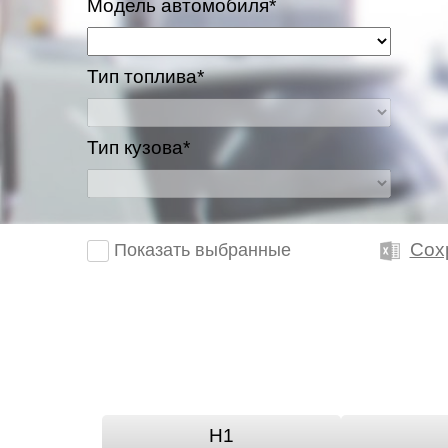
Модель автомобиля*
Тип топлива*
Тип кузова*
Сох
Показать выбранные
H1