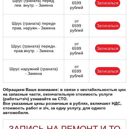
Шрус (граната) перед.
6599
Записаться
лев. внутр. - Замена
рублей
от
Шрус (граната) передн
6599
Записаться
прав, наружн.- Замена
рублей
от
Шрус (граната) передн.
6599
Записаться
прав.внутр. - Замена
рублей
от
Шрус наружний (граната)
6599
Записаться
- Замена
рублей
Обращаем Ваше внимание: в связи с нестабильностью цен
на запасные части, окончательную стоимость услуги
(работы+з/ч) узнавайте на СТО.
Все указанные цены розничные в рублях, включают НДС,
стоимость работ и з/ч, за одну услугу, для одного
автомобиля.
ЗАПИСЬ НА РЕМОНТ И ТО