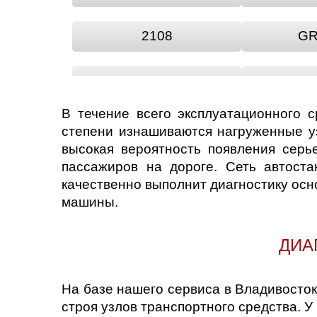
2108
GR
LADA GRANTA
LADA
В течение всего эксплуатационного 
LADA RIVA
LADA
степени изнашиваются нагруженные уз
высокая вероятность появления серь
пассажиров на дороге. Сеть автост
LARGUS
NAD
качественно выполнит диагностику ос
машины.
OKA
P
ДИА
VESTA
X
На базе нашего сервиса в Владивосток
строя узлов транспортного средства. 