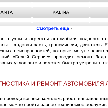
ANTA
KALINA
 KALINA
LADA NIVA
Смотреть еще
срока узлы и агрегаты автомобиля подвергают
 SAMARA
LADA TOSCANA
L
лы – ходовая часть, трансмиссия, двигатель. Е
езных неисправностей, которые могут значител
анций «Белый Сервис» проводит ремонт Лада
ESCHDA
NIVA
новных узлов авто и поможет быстро устранить 
RIORA
RIVA
ГНОСТИКА И РЕМОНТ АВТОМОБИЛЯ 
-RAY
е проводится весь комплекс работ, направленн
У нас можно пройти разное техническое обслужи