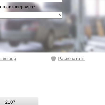
ор автосервиса*
ь выбор
Распечатать
2107