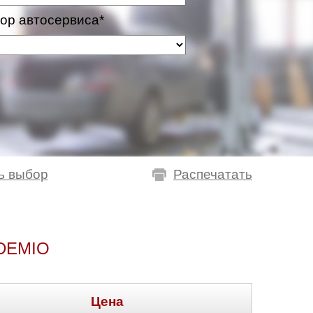
ор автосервиса*
ь выбор
Распечатать
DEMIO
Цена