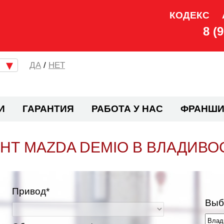
КОДЕКС
8 (
/
НЕТ
И
ГАРАНТИЯ
РАБОТА У НАС
ФРАНШИ
НТ MAZDA DEMIO В ВЛАДИВО
Привод*
Выб