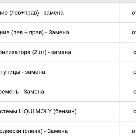
ие (лев+прав) - замена
о
ие (лев + прав) - Замена
о
билизатора (2шт) - замена
тупицы - замена
ремень - Замена
стемы LIQUI MOLY (бензин)
двески (слева) - Замена
о