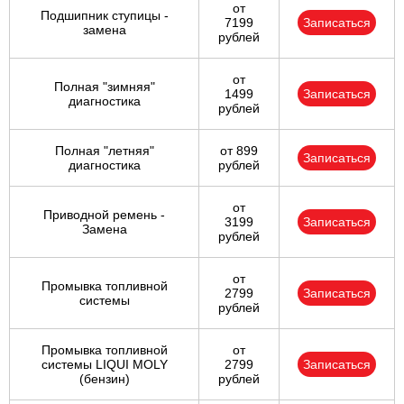
от
Подшипник ступицы -
7199
Записаться
замена
рублей
от
Полная "зимняя"
1499
Записаться
диагностика
рублей
Полная "летняя"
от 899
Записаться
диагностика
рублей
от
Приводной ремень -
3199
Записаться
Замена
рублей
от
Промывка топливной
2799
Записаться
системы
рублей
Промывка топливной
от
системы LIQUI MOLY
2799
Записаться
(бензин)
рублей