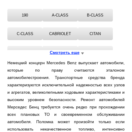
190
A-CLASS
B-CLASS
C-CLASS
CABRIOLET
CITAN
CLA
CLC-CLASS
Смотреть еще
CLK
Немецкий концерн Mercedes Benz выпускает автомобили,
которые по праву считаются эталоном
CLS
COUPE
E-CLASS
автомобилестроения. Транспортные средства бренда
характеризуются исключительной надежностью всех узлов
G-CLASS
GL-CLASS
GLA-CLASS
и агрегатов, великолепными ходовыми характеристиками и
высоким уровнем безопасности. Ремонт автомобилей
Мерседес Бенц требуется очень редко при прохождении
GLC
GLE
GLK-CLASS
всех плановых ТО и своевременном обслуживании
автомобиля. Поломка может произойти только если
KOMBI
M-CLASS
R-CLASS
использовать некачественное топливо, интенсивно