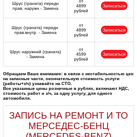
от
Шрус (граната) передн
4899
Записаться
прав, наружн.- Замена
рублей
от
Шрус (граната) передн.
4899
Записаться
прав.внутр. - Замена
рублей
от
Шрус наружний (граната)
4599
Записаться
- Замена
рублей
Обращаем Ваше внимание: в связи с нестабильностью цен
на запасные части, окончательную стоимость услуги
(работы+з/ч) узнавайте на СТО.
Все указанные цены розничные в рублях, включают НДС,
стоимость работ и з/ч, за одну услугу, для одного
автомобиля.
ЗАПИСЬ НА РЕМОНТ И ТО
МЕРСЕДЕС-БЕНЦ
(MERCEDES-BENZ)