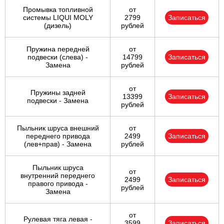
Промывка топливной
от
системы LIQUI MOLY
2799
Записаться
(дизель)
рублей
Пружина передней
от
подвески (слева) -
14799
Записаться
Замена
рублей
от
Пружины задней
13399
Записаться
подвески - Замена
рублей
Пыльник шруса внешний
от
переднего привода
2499
Записаться
(лев+прав) - Замена
рублей
Пыльник шруса
от
внутренний переднего
2499
Записаться
правого привода -
рублей
Замена
от
Рулевая тяга левая -
3599
Записаться