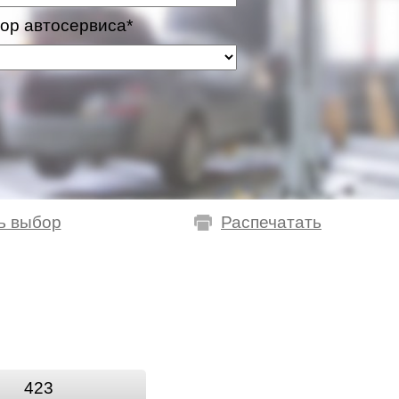
ор автосервиса*
ь выбор
Распечатать
423