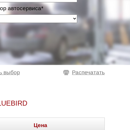
ор автосервиса*
ь выбор
Распечатать
LUEBIRD
Цена