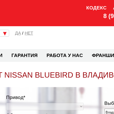
КОДЕКС
8 (
/
НЕТ
И
ГАРАНТИЯ
РАБОТА У НАС
ФРАНШИ
 NISSAN BLUEBIRD В ВЛАДИ
Привод*
Выб