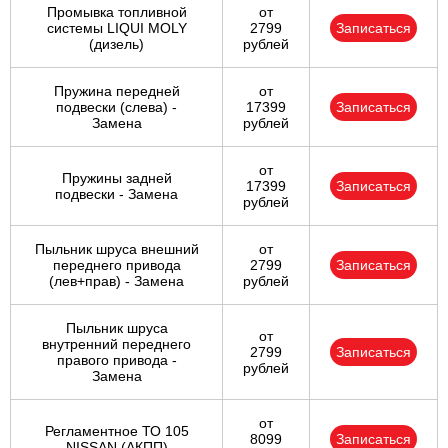
Промывка топливной
от
системы LIQUI MOLY
2799
Записаться
(дизель)
рублей
Пружина передней
от
подвески (слева) -
17399
Записаться
Замена
рублей
от
Пружины задней
17399
Записаться
подвески - Замена
рублей
Пыльник шруса внешний
от
переднего привода
2799
Записаться
(лев+прав) - Замена
рублей
Пыльник шруса
от
внутренний переднего
2799
Записаться
правого привода -
рублей
Замена
от
Регламентное ТО 105
8099
Записаться
NISSAN (АКПП)