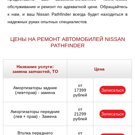
обслуживание и ремонт по адекватной цене. Обращайтесь
к нам, и ваш Nissan Pathfinder всегда будет находиться в
надежных руках опытных специалистов.
ЦЕНЫ НА РЕМОНТ АВТОМОБИЛЕЙ NISSAN
PATHFINDER
Название услуги:
Цена
замена запчастей, ТО
от
Амортизаторы задние
17399
Записаться
(лев+прав) - замена
рублей
от
Амортизаторы передние
21299
Записаться
(лев + прав) - Замена
рублей
Втулка переднего
от