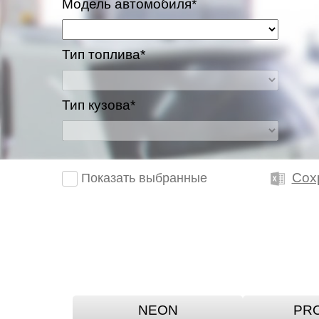
Модель автомобиля*
Тип топлива*
Тип кузова*
Сох
Показать выбранные
NEON
PR