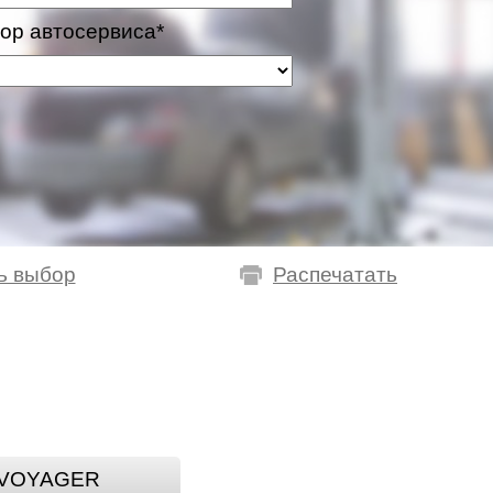
ор автосервиса*
ь выбор
Распечатать
VOYAGER